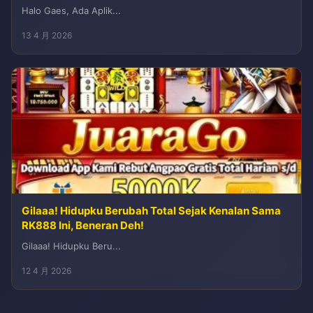
Halo Gaes, Ada Aplik...
13 4 月 2026
Gilaaa! Hidupku Berubah Total Sejak Kenalan Sama
RK888 Ini, Beneran Deh!
Gilaaa! Hidupku Beru...
12 4 月 2026