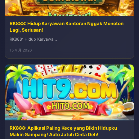
RK888: Hidup Karyawan Kantoran Nggak Monoton
Lagi, Seriusan!
RK888: Hidup Karyawa...
15 4 月 2026
RK888: Aplikasi Paling Kece yang Bikin Hidupku
Makin Gampang! Auto Jatuh Cinta Deh!