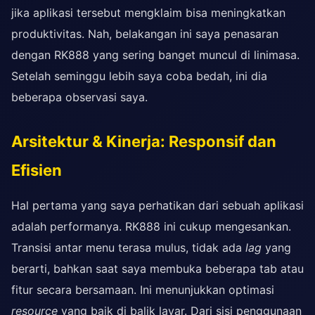
jika aplikasi tersebut mengklaim bisa meningkatkan
produktivitas. Nah, belakangan ini saya penasaran
dengan RK888 yang sering banget muncul di linimasa.
Setelah seminggu lebih saya coba bedah, ini dia
beberapa observasi saya.
Arsitektur & Kinerja: Responsif dan
Efisien
Hal pertama yang saya perhatikan dari sebuah aplikasi
adalah performanya. RK888 ini cukup mengesankan.
Transisi antar menu terasa mulus, tidak ada
lag
yang
berarti, bahkan saat saya membuka beberapa tab atau
fitur secara bersamaan. Ini menunjukkan optimasi
resource
yang baik di balik layar. Dari sisi penggunaan