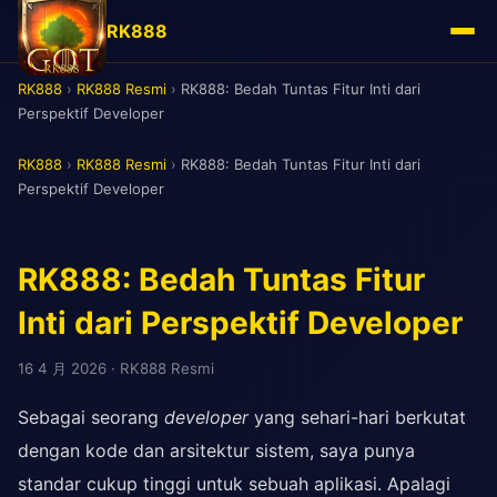
RK888
RK888
›
RK888 Resmi
›
RK888: Bedah Tuntas Fitur Inti dari
Perspektif Developer
RK888
›
RK888 Resmi
›
RK888: Bedah Tuntas Fitur Inti dari
Perspektif Developer
RK888: Bedah Tuntas Fitur
Inti dari Perspektif Developer
16 4 月 2026
· RK888 Resmi
Sebagai seorang
developer
yang sehari-hari berkutat
dengan kode dan arsitektur sistem, saya punya
standar cukup tinggi untuk sebuah aplikasi. Apalagi