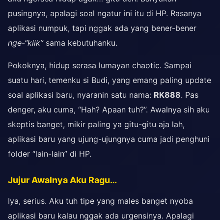
pusingnya, apalagi soal ngatur ini itu di HP. Rasanya
aplikasi numpuk, tapi nggak ada yang bener-bener
nge-“klik”
sama kebutuhanku.
Pokoknya, hidup serasa lumayan chaotic. Sampai
suatu hari, temenku si Budi, yang emang paling update
soal aplikasi baru, nyaranin satu nama:
RK888
. Pas
denger, aku cuma, “Hah? Apaan tuh?”. Awalnya sih aku
skeptis banget, mikir paling ya gitu-gitu aja lah,
aplikasi baru yang ujung-ujungnya cuma jadi penghuni
folder “lain-lain” di HP.
Jujur Awalnya Aku Ragu…
Iya, serius. Aku tuh tipe yang males banget nyoba
aplikasi baru kalau nggak ada urgensinya. Apalagi