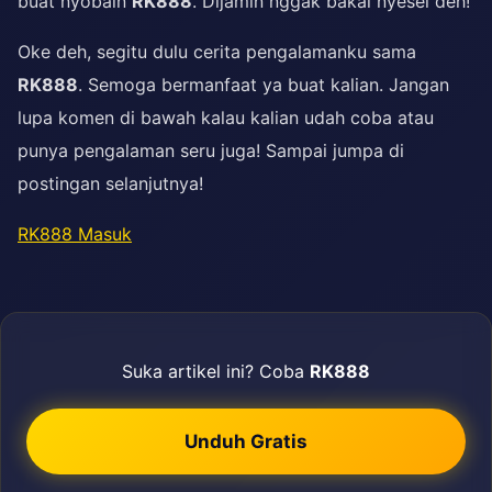
buat nyobain
RK888
. Dijamin nggak bakal nyesel deh!
Oke deh, segitu dulu cerita pengalamanku sama
RK888
. Semoga bermanfaat ya buat kalian. Jangan
lupa komen di bawah kalau kalian udah coba atau
punya pengalaman seru juga! Sampai jumpa di
postingan selanjutnya!
RK888 Masuk
Suka artikel ini? Coba
RK888
Unduh Gratis