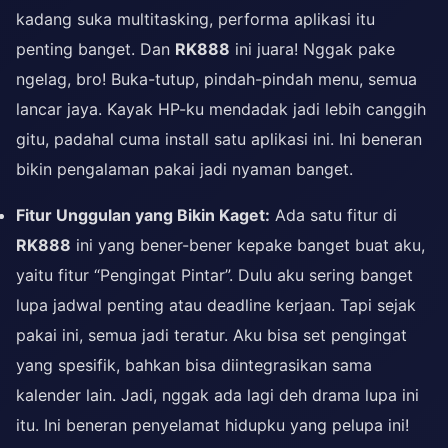
kadang suka multitasking, performa aplikasi itu
penting banget. Dan
RK888
ini juara! Nggak pake
ngelag, bro! Buka-tutup, pindah-pindah menu, semua
lancar jaya. Kayak HP-ku mendadak jadi lebih canggih
gitu, padahal cuma install satu aplikasi ini. Ini beneran
bikin pengalaman pakai jadi nyaman banget.
Fitur Unggulan yang Bikin Kaget:
Ada satu fitur di
RK888
ini yang bener-bener kepake banget buat aku,
yaitu fitur “Pengingat Pintar”. Dulu aku sering banget
lupa jadwal penting atau deadline kerjaan. Tapi sejak
pakai ini, semua jadi teratur. Aku bisa set pengingat
yang spesifik, bahkan bisa diintegrasikan sama
kalender lain. Jadi, nggak ada lagi deh drama lupa ini
itu. Ini beneran penyelamat hidupku yang pelupa ini!