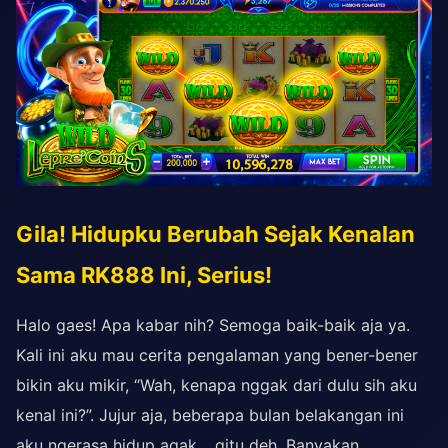
Gila! Hidupku Berubah Sejak Kenalan
Sama RK888 Ini, Serius!
Halo gaes! Apa kabar nih? Semoga baik-baik aja ya.
Kali ini aku mau cerita pengalaman yang bener-bener
bikin aku mikir, “Wah, kenapa nggak dari dulu sih aku
kenal ini?”. Jujur aja, beberapa bulan belakangan ini
aku ngerasa hidup agak… gitu deh. Banyakan