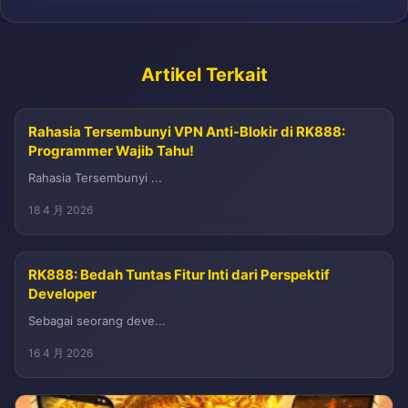
Artikel Terkait
Rahasia Tersembunyi VPN Anti-Blokir di RK888:
Programmer Wajib Tahu!
Rahasia Tersembunyi ...
18 4 月 2026
RK888: Bedah Tuntas Fitur Inti dari Perspektif
Developer
Sebagai seorang deve...
16 4 月 2026