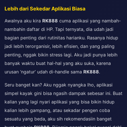
Lebih dari Sekedar Aplikasi Biasa
Awalnya aku kira
RK888
cuma aplikasi yang nambah-
nambahin daftar di HP. Tapi ternyata, dia udah jadi
bagian penting dari rutinitas harianku. Rasanya hidup
jadi lebih terorganisir, lebih efisien, dan yang paling
penting, nggak bikin stress lagi. Aku jadi punya lebih
banyak waktu buat hal-hal yang aku suka, karena
urusan ‘ngatur’ udah di-handle sama
RK888
.
Seru banget kan? Aku nggak nyangka lho, aplikasi
simpel kayak gini bisa ngasih dampak sebesar ini. Buat
kalian yang lagi nyari aplikasi yang bisa bikin hidup
kalian lebih gampang, atau sekadar pengen coba
sesuatu yang beda, aku sih rekomendasiin banget