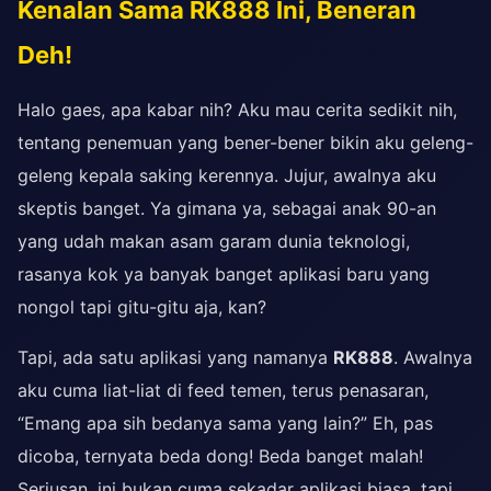
Kenalan Sama RK888 Ini, Beneran
Deh!
Halo gaes, apa kabar nih? Aku mau cerita sedikit nih,
tentang penemuan yang bener-bener bikin aku geleng-
geleng kepala saking kerennya. Jujur, awalnya aku
skeptis banget. Ya gimana ya, sebagai anak 90-an
yang udah makan asam garam dunia teknologi,
rasanya kok ya banyak banget aplikasi baru yang
nongol tapi gitu-gitu aja, kan?
Tapi, ada satu aplikasi yang namanya
RK888
. Awalnya
aku cuma liat-liat di feed temen, terus penasaran,
“Emang apa sih bedanya sama yang lain?” Eh, pas
dicoba, ternyata beda dong! Beda banget malah!
Seriusan, ini bukan cuma sekadar aplikasi biasa, tapi