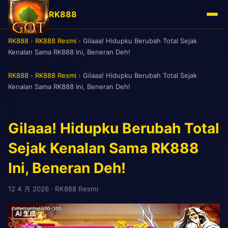
RK888
RK888
›
RK888 Resmi
›
Gilaaa! Hidupku Berubah Total Sejak
Kenalan Sama RK888 Ini, Beneran Deh!
RK888
›
RK888 Resmi
›
Gilaaa! Hidupku Berubah Total Sejak
Kenalan Sama RK888 Ini, Beneran Deh!
Gilaaa! Hidupku Berubah Total
Sejak Kenalan Sama RK888
Ini, Beneran Deh!
12 4 月 2026
· RK888 Resmi