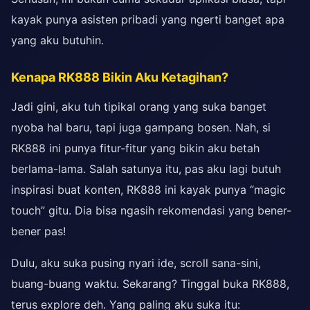
kayak punya asisten pribadi yang ngerti banget apa
yang aku butuhin.
Kenapa RK888 Bikin Aku Ketagihan?
Jadi gini, aku tuh tipikal orang yang suka banget
nyoba hal baru, tapi juga gampang bosen. Nah, si
RK888 ini punya fitur-fitur yang bikin aku betah
berlama-lama. Salah satunya itu, pas aku lagi butuh
inspirasi buat konten, RK888 ini kayak punya “magic
touch” gitu. Dia bisa ngasih rekomendasi yang bener-
bener pas!
Dulu, aku suka pusing nyari ide, scroll sana-sini,
buang-buang waktu. Sekarang? Tinggal buka RK888,
terus explore deh. Yang paling aku suka itu: