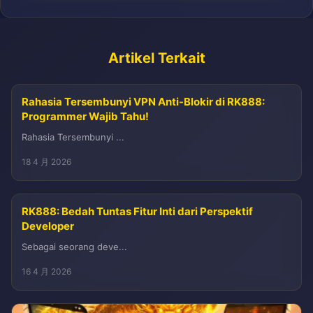
Artikel Terkait
Rahasia Tersembunyi VPN Anti-Blokir di RK888:
Programmer Wajib Tahu!
Rahasia Tersembunyi ...
18 4 月 2026
RK888: Bedah Tuntas Fitur Inti dari Perspektif
Developer
Sebagai seorang deve...
16 4 月 2026