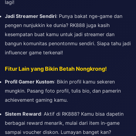
lagi!
Jadi Streamer Sendiri
: Punya bakat nge-game dan
pengen nunjukkin ke dunia? RK888 juga kasih
kesempatan buat kamu untuk jadi streamer dan
bangun komunitas penontonmu sendiri. Siapa tahu jadi
influencer game terkenal!
Fitur Lain yang Bikin Betah Nongkrong!
Profil Gamer Kustom
: Bikin profil kamu sekeren
mungkin. Pasang foto profil, tulis bio, dan pamerin
achievement gaming kamu.
Sistem Reward
: Aktif di RK888? Kamu bisa dapetin
berbagai reward menarik, mulai dari item in-game
sampai voucher diskon. Lumayan banget kan?