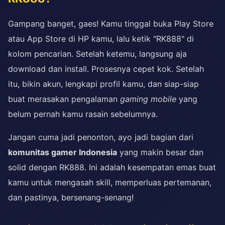
Gampang banget, gaes! Kamu tinggal buka Play Store
atau App Store di HP kamu, lalu ketik "RK888" di
kolom pencarian. Setelah ketemu, langsung aja
download dan install. Prosesnya cepet kok. Setelah
itu, bikin akun, lengkapi profil kamu, dan siap-siap
buat merasakan pengalaman
gaming mobile
yang
belum pernah kamu rasain sebelumnya.
Jangan cuma jadi penonton, ayo jadi bagian dari
komunitas gamer Indonesia
yang makin besar dan
solid dengan RK888. Ini adalah kesempatan emas buat
kamu untuk mengasah skill, memperluas pertemanan,
dan pastinya, bersenang-senang!