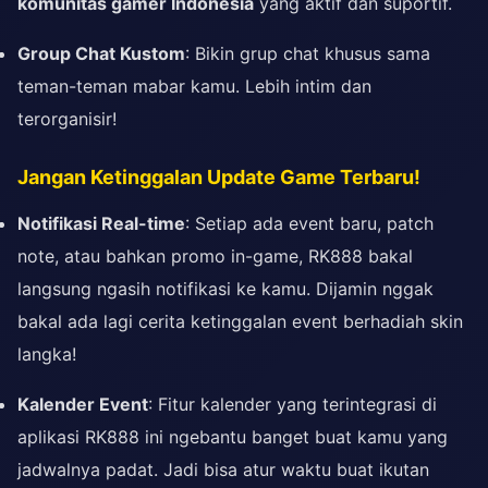
komunitas gamer Indonesia
yang aktif dan suportif.
Group Chat Kustom
: Bikin grup chat khusus sama
teman-teman mabar kamu. Lebih intim dan
terorganisir!
Jangan Ketinggalan Update Game Terbaru!
Notifikasi Real-time
: Setiap ada event baru, patch
note, atau bahkan promo in-game, RK888 bakal
langsung ngasih notifikasi ke kamu. Dijamin nggak
bakal ada lagi cerita ketinggalan event berhadiah skin
langka!
Kalender Event
: Fitur kalender yang terintegrasi di
aplikasi RK888 ini ngebantu banget buat kamu yang
jadwalnya padat. Jadi bisa atur waktu buat ikutan