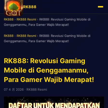
RK888
RK888
›
RK888 Resmi
›
RK888: Revolusi Gaming Mobile di
Genggamanmu, Para Gamer Wajib Merapat!
RK888
›
RK888 Resmi
›
RK888: Revolusi Gaming Mobile di
Genggamanmu, Para Gamer Wajib Merapat!
RK888: Revolusi Gaming
Mobile di Genggamanmu,
Para Gamer Wajib Merapat!
07 4 月 2026
· RK888 Resmi