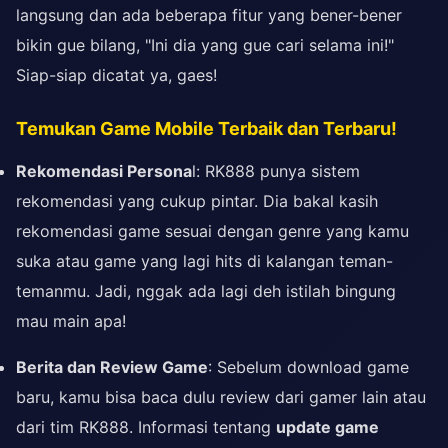
langsung dan ada beberapa fitur yang bener-bener
bikin gue bilang, "Ini dia yang gue cari selama ini!"
Siap-siap dicatat ya, gaes!
Temukan Game Mobile Terbaik dan Terbaru!
Rekomendasi Persona
l: RK888 punya sistem
rekomendasi yang cukup pintar. Dia bakal kasih
rekomendasi game sesuai dengan genre yang kamu
suka atau game yang lagi hits di kalangan teman-
temanmu. Jadi, nggak ada lagi deh istilah bingung
mau main apa!
Berita dan Review Game
: Sebelum download game
baru, kamu bisa baca dulu review dari gamer lain atau
dari tim RK888. Informasi tentang
update game