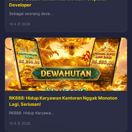
Developer
Sebagai seorang deve...
16 4 月 2026
RK888: Hidup Karyawan Kantoran Nggak Monoton
Lagi, Seriusan!
RK888: Hidup Karyawa...
15 4 月 2026