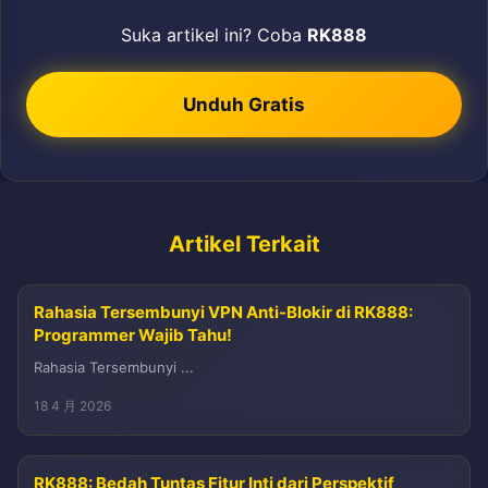
Suka artikel ini? Coba
RK888
Unduh Gratis
Artikel Terkait
Rahasia Tersembunyi VPN Anti-Blokir di RK888:
Programmer Wajib Tahu!
Rahasia Tersembunyi ...
18 4 月 2026
RK888: Bedah Tuntas Fitur Inti dari Perspektif